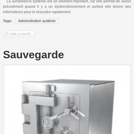
Hébergement
La surveillance système est un élément important, car elle permet de savoir
précisément quand il y a un dysfonctionnement et surtout elle donne des
informations pour le résoudre rapidement.
Matériel
Tags:
Administration système
Référencement
LIRE LA SUITE
DE SURVEILLANCE SYSTÈME
Nous contacter
Sauvegarde