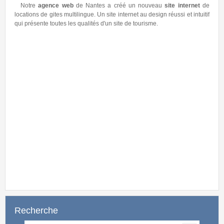
 a créé un nouveau
site internet
de
site internet au design réussi et intuitif
'un site de tourisme.
Pour cette rentrée de septembre, notre
a
création d'un site internet
sur les CEMP.
Recherche