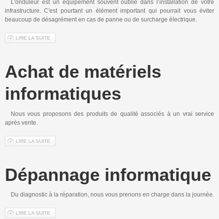
Hébergement
L'onduleur est un équipement souvent oublié dans l’installation de votre
infrastructure. C'est pourtant un élément important qui pourrait vous éviter
beaucoup de désagrément en cas de panne ou de surcharge électrique.
Matériel
LIRE LA SUITE
DE ONDULEUR
Référencement
Nous contacter
Achat de matériels
informatiques
Nous vous proposons des produits de qualité associés à un vrai service
après vente.
LIRE LA SUITE
DE ACHAT DE MATÉRIELS INFORMATIQUES
Dépannage informatique
Du diagnostic à la réparation, nous vous prenons en charge dans la journée.
LIRE LA SUITE
DE DÉPANNAGE INFORMATIQUE