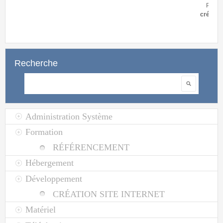
Pour cette rentrée de septembre, notre
agence web
vous annonce l
création d'un site internet
sur les CEMP.
Recherche
Rechercher
Administration Système
Formation
RÉFÉRENCEMENT
Hébergement
Développement
CRÉATION SITE INTERNET
Matériel