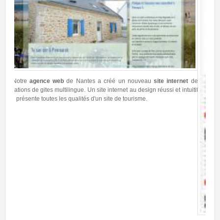
internet
de
 et intuitif