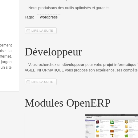
Nous produisons des outils optimisés et garantis.
Tags:
wordpress
LIRE LA SUITE
DE MODULES WORDPRESS
ppement
Développeur
isir la
ternet.
jargon
Vous recherchez un
développeur
pour votre
projet informatique
 un site
AGILE INFORMATIQUE vous propose son expérience, ses compétenc
LIRE LA SUITE
DE DÉVELOPPEUR
Modules OpenERP