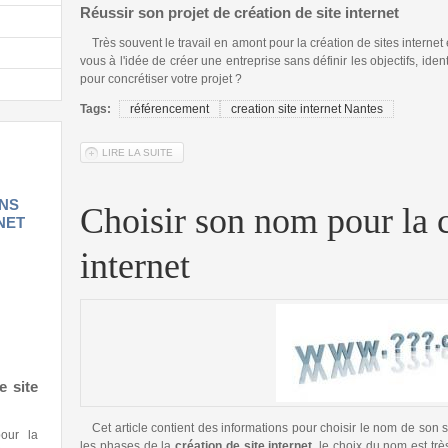
Réussir son projet de création de site internet
Très souvent le travail en amont pour la création de sites internet
vous à l'idée de créer une entreprise sans définir les objectifs, ide
pour concrétiser votre projet ?
Tags:
référencement
creation site internet Nantes
LIRE LA SUITE
DE LES ÉTAPES IMPORTANTES DANS LA CRÉATION D'U
ANS
Choisir son nom pour la c
NET
internet
e site
Cet article contient des informations pour choisir le nom de son 
our la
les phases de la
création de site internet
, le choix du nom est trè