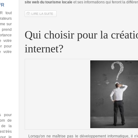
site web du tourisme locale
et ses informations qui feront la différe
FR
R tout
LIRE LA SUITE
DE CRÉATION SITE INTERNET POUR PROFESSIONNEL 
ateurs
ème sur
 prend
Qui choisir pour la créati
ortance
e votre
internet?
er pour
e votre
ns pour
(nom de
 de la
est très
Lorsqu'on ne maîtrise pas le développement informatique, il n'
pour le