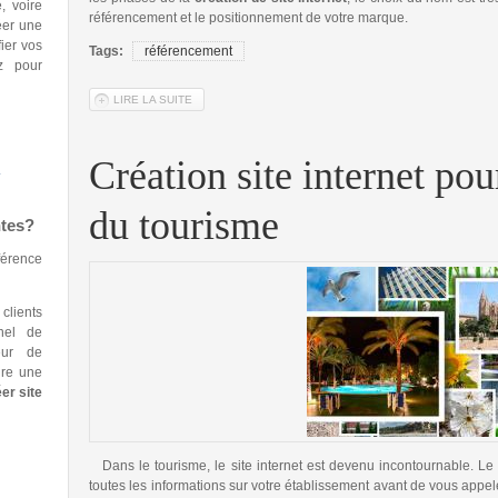
, voire
référencement et le positionnement de votre marque.
éer une
fier vos
Tags:
référencement
z pour
LIRE LA SUITE
DE CHOISIR SON NOM POUR LA CRÉATION DE SITE IN
Création site internet po
À
du tourisme
tes
?
férence
clients
nel de
eur de
aire une
er site
Dans le tourisme, le site internet est devenu incontournable. Le 
toutes les informations sur votre établissement avant de vous appeler.