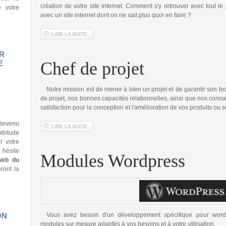
création de votre site internet. Comment s'y retrouver avec tout le
e votre
avec un site internet dont on ne sait plus quoi en faire ?
LIRE LA SUITE
DE QUI CHOISIR POUR LA CRÉATION DE VOTRE SITE I
UR
Chef de projet
E
Notre mission est de mener à bien un projet et de garantir son
de projet, nos bonnes capacités relationnelles, ainsi que nos conn
satisfaction pour la conception et l'amélioration de vos produits ou s
 devenu
LIRE LA SUITE
DE CHEF DE PROJET
habitude
r votre
 hésite
Modules Wordpress
web du
ront la
ON
Vous avez besoin d'un développement spécifique pour wor
modules sur mesure adaptés à vos besoins et à votre utilisation.