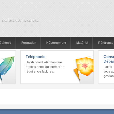
L'AGILITÉ À VOTRE SERVICE
léphonie
Formation
Hébergement
Matériel
Référence
Téléphonie
Conse
Dépa
Un standard téléphonique
professionnel qui permet de
Faites 
réduire vos factures.
vous a
gestion