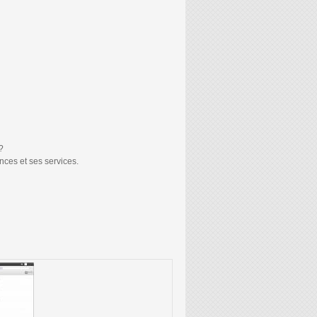
?
es et ses services.