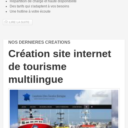
Hébergement
Répartition de charge et haute disponibilité
Des tarifs qui s'adaptent à vos besoins
Une hotline à votre écoute
Matériel
LIRE LA SUITE
DE HÉBERGEMENT WEB
Référencement
Nous contacter
NOS DERNIERES CREATIONS
réation site internet
Créat
e tourisme
vent
ultilingue