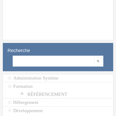
Pour cette r
création d'un s
Recherche
Rechercher
Administration Système
Formation
RÉFÉRENCEMENT
Hébergement
Développement