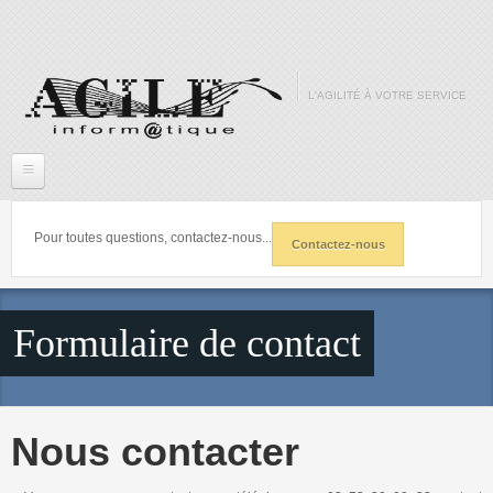
Aller au contenu principal
L'AGILITÉ À VOTRE SERVICE
Accueil
Pour toutes questions, contactez-nous...
Contactez-nous
L'agilité a votre service
Site Internet
Formulaire de contact
Dernières réalisations
Téléphonie
Nous contacter
Formation