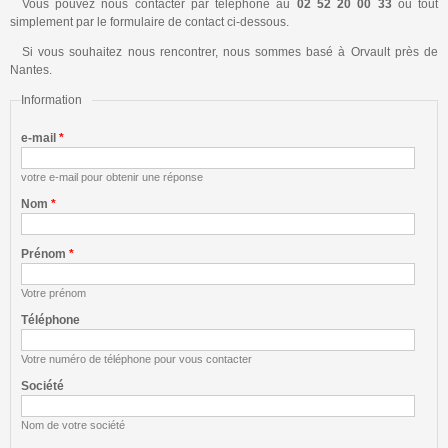
Hébergement
Vous pouvez nous contacter par téléphone au
02 52 20 00 33
ou tout
simplement par le formulaire de contact ci-dessous.
Matériel
Si vous souhaitez nous rencontrer, nous sommes basé à Orvault près de
Nantes.
Référencement
Information
Nous contacter
e-mail
*
votre e-mail pour obtenir une réponse
Nom
*
Prénom
*
Votre prénom
Téléphone
Votre numéro de téléphone pour vous contacter
Société
Nom de votre société