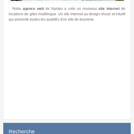
Notre
agence web
de Nantes a créé un nouveau
site internet
de
locations de gites multilingue. Un site internet au design réussi et intuitif
qui présente toutes les qualités d'un site de tourisme.
Pour c
création 
Recherche