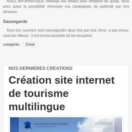
Hébergement
AGILE INFORMATIQUE héberge vos emails sans limitation de quota. Vous
avez aussi la possibilité d'envoyer vos campagnes de publicité par nos
serveurs.
Matériel
Sauvegarde
Référencement
Tous vos courriers sont sauvegardés deux fois par jour. Ainsi, si par erreur,
vous les effacez , il est encore possible de les récupérer.
Nous contacter
categorie:
Email
NOS DERNIERES CREATIONS
Création site internet
de tourisme
multilingue